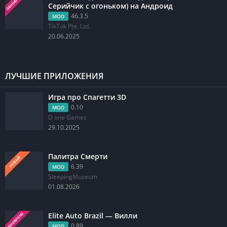
ОБНОВЛЕНО
Серийчик с огоньком) на Андроид
46.3.5
MOD
TikTok Pte. Ltd.
20.06.2025
ЛУЧШИЕ ПРИЛОЖЕНИЯ
Игра про Спагетти 3D
0.10
MOD
D one Games
29.10.2025
Палитра Смерти
НОВЫЙ
6.39
MOD
SleepingMuseum
01.08.2026
Elite Auto Brazil — Вилли
ОБНОВЛЕНО
0.89
MOD