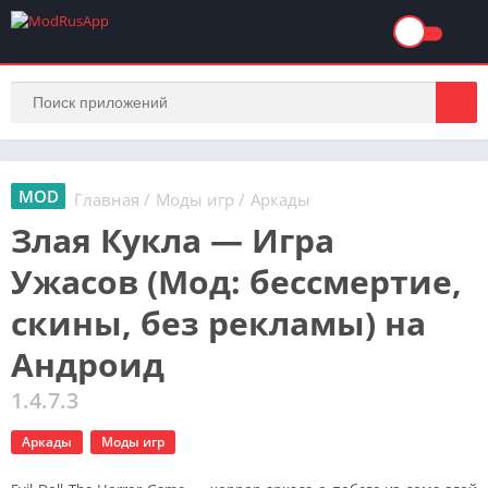
MOD
Главная
/
Моды игр
/
Аркады
Злая Кукла — Игра
Ужасов (Мод: бессмертие,
скины, без рекламы) на
Андроид
1.4.7.3
Аркады
Моды игр