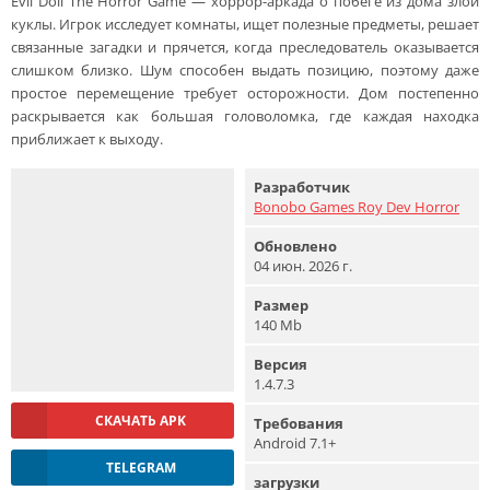
Evil Doll The Horror Game — хоррор-аркада о побеге из дома злой
куклы. Игрок исследует комнаты, ищет полезные предметы, решает
связанные загадки и прячется, когда преследователь оказывается
слишком близко. Шум способен выдать позицию, поэтому даже
простое перемещение требует осторожности. Дом постепенно
раскрывается как большая головоломка, где каждая находка
приближает к выходу.
Разработчик
Bonobo Games Roy Dev Horror
Обновлено
04 июн. 2026 г.
Размер
140 Mb
Версия
1.4.7.3
СКАЧАТЬ APK
Требования
Android 7.1+
TELEGRAM
загрузки