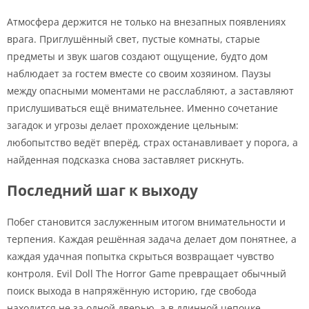
Атмосфера держится не только на внезапных появлениях
врага. Приглушённый свет, пустые комнаты, старые
предметы и звук шагов создают ощущение, будто дом
наблюдает за гостем вместе со своим хозяином. Паузы
между опасными моментами не расслабляют, а заставляют
прислушиваться ещё внимательнее. Именно сочетание
загадок и угрозы делает прохождение цельным:
любопытство ведёт вперёд, страх останавливает у порога, а
найденная подсказка снова заставляет рискнуть.
Последний шаг к выходу
Побег становится заслуженным итогом внимательности и
терпения. Каждая решённая задача делает дом понятнее, а
каждая удачная попытка скрыться возвращает чувство
контроля. Evil Doll The Horror Game превращает обычный
поиск выхода в напряжённую историю, где свобода
находится не за одной дверью, а в длинной цепочке