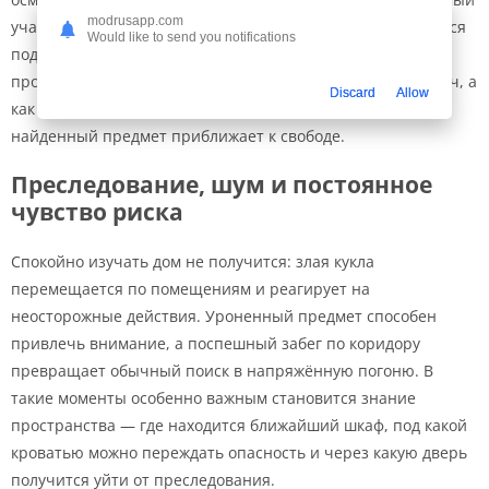
modrusapp.com
участок дома меняется по смыслу, когда в руках появляется
Would like to send you notifications
подходящий инструмент или ключ. Благодаря этому
продвижение ощущается не как выполнение списка задач, а
Discard
Allow
как постепенное распутывание тайны, где каждый
найденный предмет приближает к свободе.
Преследование, шум и постоянное
чувство риска
Спокойно изучать дом не получится: злая кукла
перемещается по помещениям и реагирует на
неосторожные действия. Уроненный предмет способен
привлечь внимание, а поспешный забег по коридору
превращает обычный поиск в напряжённую погоню. В
такие моменты особенно важным становится знание
пространства — где находится ближайший шкаф, под какой
кроватью можно переждать опасность и через какую дверь
получится уйти от преследования.