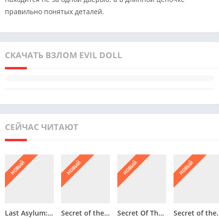
правильно понятых деталей.
СКАЧАТЬ ВЗЛОМ EVIL DOLL
СЕЙЧАС ЧИТАЮТ
НОВЫЙ
НОВЫЙ
НОВЫЙ
НОВЫЙ
Last Asylum: Выживание в чуме
Secret of the cellar : Eternal
Secret Of The Cellar 2
Secret of