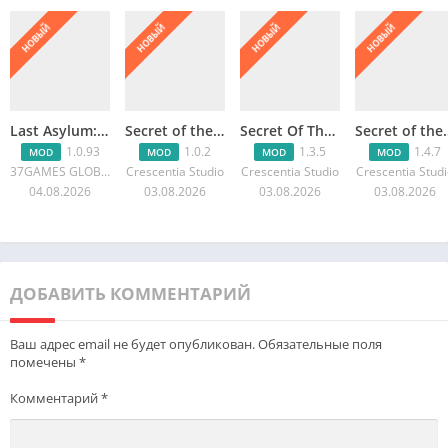
НОВЫЙ
НОВЫЙ
НОВЫЙ
НОВЫЙ
Last Asylum: Выживание в чуме
Secret of the cellar : Eternal
Secret Of The Cellar 2
Secret of
1.0.93
1.0.2
1.3.5
1.4.7
MOD
MOD
MOD
MOD
37GAMES GLOBAL
Crescentia Studio
Crescentia Studio
Crescentia Stud
04.08.2026
03.08.2026
03.08.2026
03.08.2026
ДОБАВИТЬ КОММЕНТАРИЙ
Ваш адрес email не будет опубликован.
Обязательные поля
помечены
*
Комментарий
*