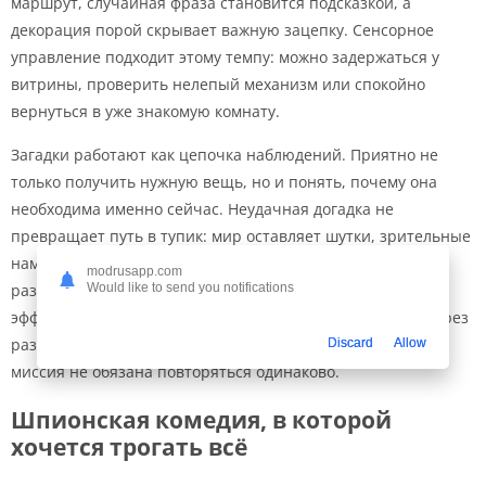
маршрут, случайная фраза становится подсказкой, а
декорация порой скрывает важную зацепку. Сенсорное
управление подходит этому темпу: можно задержаться у
витрины, проверить нелепый механизм или спокойно
вернуться в уже знакомую комнату.
Загадки работают как цепочка наблюдений. Приятно не
только получить нужную вещь, но и понять, почему она
необходима именно сейчас. Неудачная догадка не
превращает путь в тупик: мир оставляет шутки, зрительные
намёки и поводы проверить другой вариант. Мини-игры
modrusapp.com
разбавляют поиск, а устройства агента добавляют
Would like to send you notifications
эффектных сцен. Новые прохождения способны вести через
разные маршруты и наборы задач, поэтому знакомая
Discard
Allow
миссия не обязана повторяться одинаково.
Шпионская комедия, в которой
хочется трогать всё