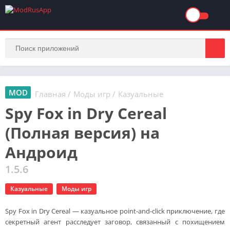
MOD
Главная
/
Моды игр
/
Казуальные
Spy Fox in Dry Cereal
(Полная версия) на
Андроид
1.5.6
Казуальные
Моды игр
Spy Fox in Dry Cereal — казуальное point-and-click приключение, где
секретный агент расследует заговор, связанный с похищением