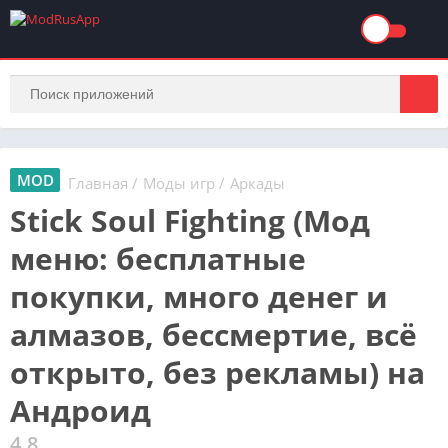
MOD
Главная
/
Моды игр
/
Аркады
Stick Soul Fighting (Мод
меню: бесплатные
покупки, много денег и
алмазов, бессмертие, всё
открыто, без рекламы) на
Андроид
4.8