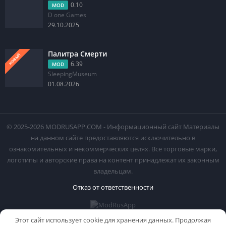
0.10
MOD
D one Games
29.10.2025
Палитра Смерти
НОВЫЙ
6.39
MOD
SleepingMuseum
01.08.2026
© 2025-2026 MODRUSAPP.COM - Информационный сайт Материалы
на данном сайте предоставляются исключительно в
ознакомительных и некоммерческих целях. Все торговые марки,
логотипы и авторские права на контент принадлежат их законным
владельцам.
Отказ от ответственности
Этот сайт использует cookie для хранения данных. Продолжая