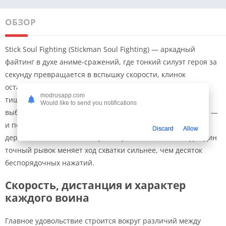
ОБЗОР
Stick Soul Fighting (Stickman Soul Fighting) — аркадный
файтинг в духе аниме-сражений, где тонкий силуэт героя за
секунду превращается в вспышку скорости, клинок
оставляет световой след, а удачный приём разрывает
modrusapp.com
тишину коротким ударом. Здесь нет долгих вступлений:
Would like to send you notifications
выбрал бойца, вышел на арену, почувствовал дистанцию —
и поединок уже требует полной концентрации. Мир
Discard
Allow
держится на знакомой энергии противостояний, когда один
точный рывок меняет ход схватки сильнее, чем десяток
беспорядочных нажатий.
Скорость, дистанция и характер
каждого воина
Главное удовольствие строится вокруг различий между