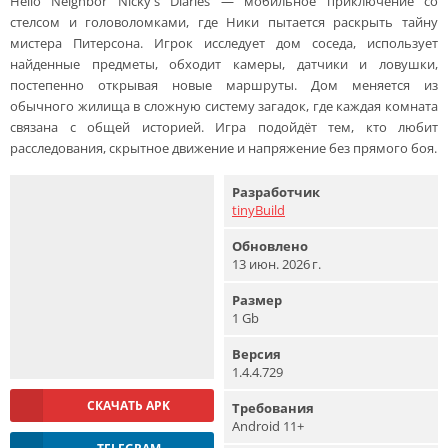
Hello Neighbor Nicky's Diaries — мобильное приключение со
стелсом и головоломками, где Ники пытается раскрыть тайну
мистера Питерсона. Игрок исследует дом соседа, использует
найденные предметы, обходит камеры, датчики и ловушки,
постепенно открывая новые маршруты. Дом меняется из
обычного жилища в сложную систему загадок, где каждая комната
связана с общей историей. Игра подойдёт тем, кто любит
расследования, скрытное движение и напряжение без прямого боя.
Разработчик
tinyBuild
Обновлено
13 июн. 2026 г.
Размер
1 Gb
Версия
1.4.4.729
СКАЧАТЬ APK
Требования
Android 11+