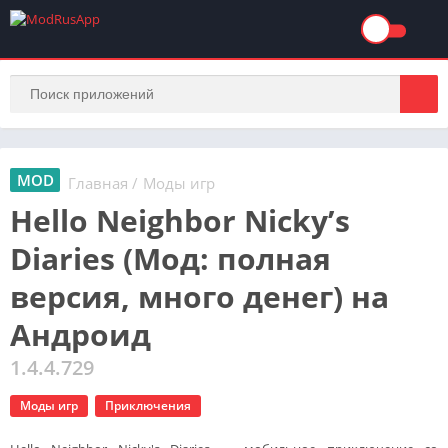
MOD
Главная
/
Моды игр
Hello Neighbor Nicky’s
Diaries (Мод: полная
версия, много денег) на
Андроид
1.4.4.729
Моды игр
Приключения