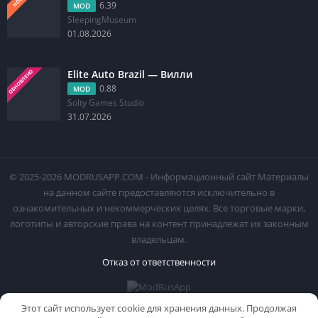
6.39
MOD
SleepingMuseum
01.08.2026
Elite Auto Brazil — Вилли
ОБНОВЛЕНО
0.88
MOD
Solty Games Studio
31.07.2026
© 2025-2026 MODRUSAPP.COM - Информационный сайт Материалы
на данном сайте предоставляются исключительно в
ознакомительных и некоммерческих целях. Все торговые марки,
логотипы и авторские права на контент принадлежат их законным
владельцам.
Отказ от ответственности
Этот сайт использует cookie для хранения данных. Продолжая