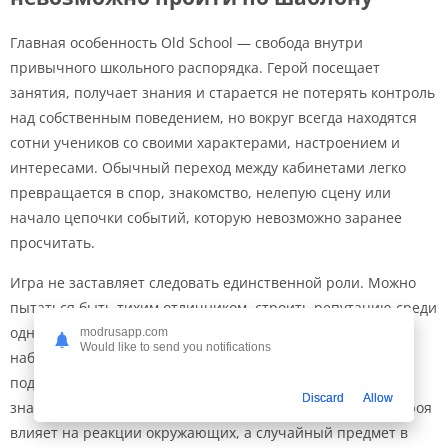
Главная особенность Old School — свобода внутри
привычного школьного распорядка. Герой посещает
занятия, получает знания и старается не потерять контроль
над собственным поведением, но вокруг всегда находятся
сотни учеников со своими характерами, настроением и
интересами. Обычный переход между кабинетами легко
превращается в спор, знакомство, нелепую сцену или
начало цепочки событий, которую невозможно заранее
просчитать.
Игра не заставляет следовать единственной роли. Можно
пытаться быть тихим отличником, строить репутацию среди
одноклассников, попадать в неприятности или просто
modrusapp.com
Would like to send you notifications
наблюдать, как школа живёт без твоего участия. Такой
подход делает каждый день непохожим на предыдущий:
Discard
Allow
знакомый коридор меняется из-за людей, настроение героя
влияет на реакции окружающих, а случайный предмет в