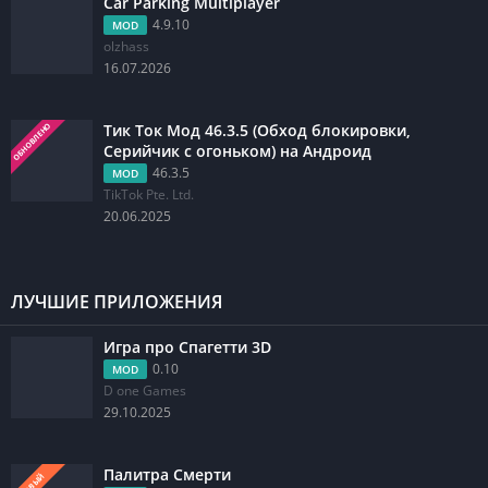
Car Parking Multiplayer
4.9.10
MOD
olzhass
16.07.2026
Тик Ток Мод 46.3.5 (Обход блокировки,
ОБНОВЛЕНО
Серийчик с огоньком) на Андроид
46.3.5
MOD
TikTok Pte. Ltd.
20.06.2025
ЛУЧШИЕ ПРИЛОЖЕНИЯ
Игра про Спагетти 3D
0.10
MOD
D one Games
29.10.2025
Палитра Смерти
НОВЫЙ