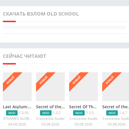
СКАЧАТЬ ВЗЛОМ OLD SCHOOL
СЕЙЧАС ЧИТАЮТ
НОВЫЙ
НОВЫЙ
НОВЫЙ
НОВЫЙ
Last Asylum: Выживание в чуме
Secret of the cellar : Eternal
Secret Of The Cellar 2
Secret of
1.0.93
1.0.2
1.3.5
1.4.7
MOD
MOD
MOD
MOD
37GAMES GLOBAL
Crescentia Studio
Crescentia Studio
Crescentia Stud
04.08.2026
03.08.2026
03.08.2026
03.08.2026